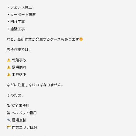
・フェンス施工
・カーポート設置
・門柱工事
・擁壁工事
など、高所作業が発生するケースもあります
高所作業では、
転落事故
足場崩れ
工具落下
などに注意しなければなりません。
そのため、
🪜 安全帯使用
🦺 ヘルメット着用
足場点検
作業エリア区分