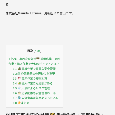
b
る
o
株式会社Marudai Exterior、更新担当の富山です。
o
k
目次
[
hide
]
1
外構工事の安全対策
重機作業・高所
作業・搬入作業で大切なポイントとは？
1.1
重機作業で重要な安全管理
1.2
🦺 作業員同士の声掛けが重要
1.3
高所作業の安全対策
1.4
搬入作業にも危険がある
1.5
天候によるリスク管理
1.6
近隣配慮も安全管理の一部
1.7
安全意識は年々高まっている
1.8
まとめ
外構工事の安全対策
重機作業・高所作業・