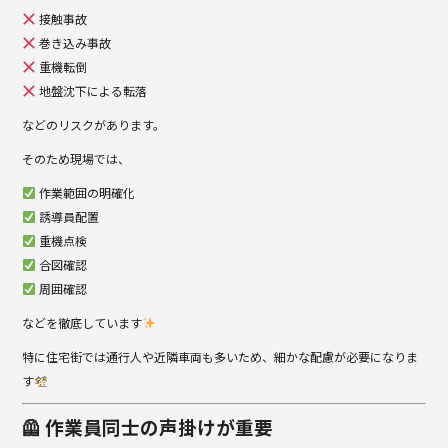
接触事故
巻き込み事故
重機転倒
地盤沈下による転落
などのリスクがあります。
そのため現場では、
作業範囲の明確化
誘導員配置
重機点検
合図確認
周囲確認
などを徹底しています
特に住宅街では通行人や近隣車両も多いため、細かな配慮が必要になりま
す
🦺 作業員同士の声掛けが重要