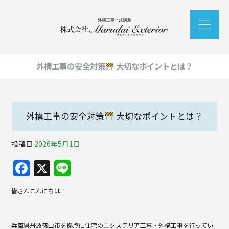
外構工事の安全対策
大切なポイントとは？
外構工事の安全対策
大切なポイントとは？
投稿日
2026年5月1日
F
X
Li
a
n
皆さんこんにちは！
c
e
e
兵庫県丹波篠山市を拠点に住宅のエクステリア工事・外構工事を行ってい