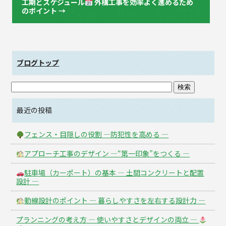
工期とスケジュール
外構工事を効率よく進めるため
のポイント
→
ブログトップ
最近の投稿
フェンス・目隠しの役割 ―防犯性を高める ―
アプローチ工事のデザイン ―“第一印象”をつくる ―
駐車場（カーポート）の基本 ― 土間コンクリートと配置
設計 ―
動線設計のポイント ― 暮らしやすさを左右する設計力 ―
プランニングの考え方 ― 使いやすさとデザインの両立 ―